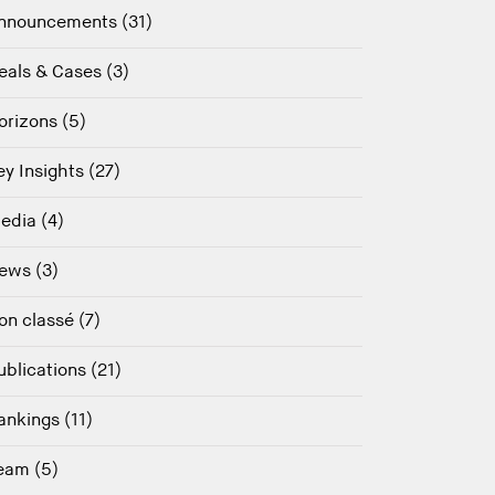
nnouncements (31)
eals & Cases (3)
orizons (5)
ey Insights (27)
edia (4)
ews (3)
on classé (7)
ublications (21)
ankings (11)
eam (5)