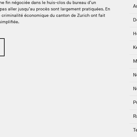
une fin négociée dans le huis-clos du bureau d’un
A
pas aller jusqu’au procès sont largement pratiquées. En
 criminalité économique du canton de Zurich ont fait
D
implifiée.
H
K
M
N
N
P
R
T