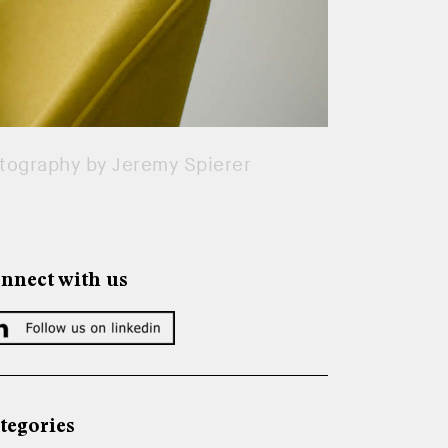
otography by Jeremy Spierer
nnect with us
tegories